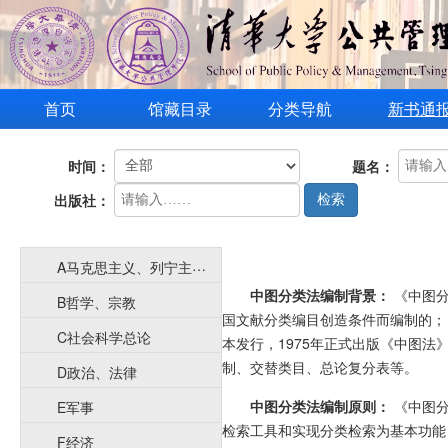
首页
馆藏目录
分类导航
新书通
时间：
题名：
出版社：
检索
A马克思主义、列宁主义、毛泽东思想、邓小平理论
中图分类法编制背景：
《中图分
B哲学、宗教
国文献分类编目创造条件而编制的；《
C社会科学总论
本发行，1975年正式出版《中图
制、交替类目、总论复分表等。
D政治、法律
中图分类法编制原则：
《中图分
E军事
检索工具和实现分类检索为基本功能
F经济