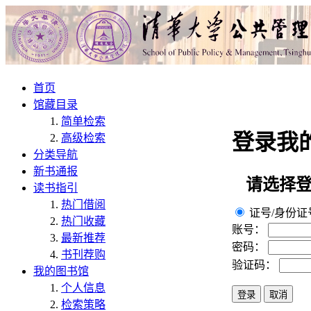
首页
登录
| Fri
馆藏目录
简单检索
登录我
高级检索
分类导航
新书通报
请选择
读书指引
热门借阅
证号/身份证
热门收藏
账号：
最新推荐
密码：
书刊荐购
验证码：
我的图书馆
个人信息
检索策略