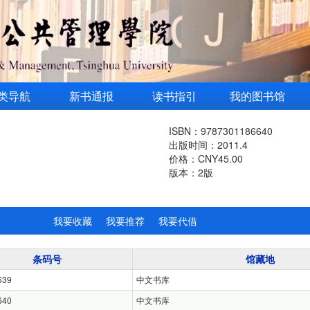
类导航
新书通报
读书指引
我的图书馆
ISBN：9787301186640
出版时间：2011.4
价格：CNY45.00
版本：2版
我要收藏
我要推荐
我要代借
条码号
馆藏地
639
中文书库
640
中文书库