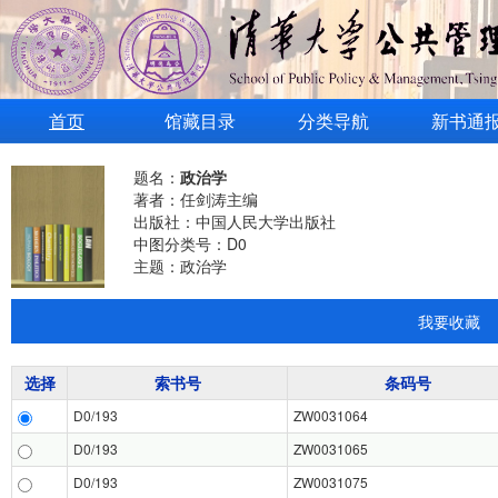
首页
馆藏目录
分类导航
新书通
题名：
政治学
著者：任剑涛主编
出版社：中国人民大学出版社
中图分类号：D0
主题：政治学
我要收藏
选择
索书号
条码号
D0/193
ZW0031064
D0/193
ZW0031065
D0/193
ZW0031075